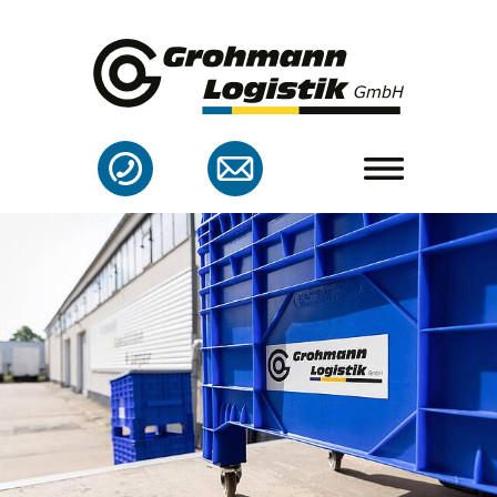
Startseite
+49309624880
mail(at)grohmann-
logistik.de