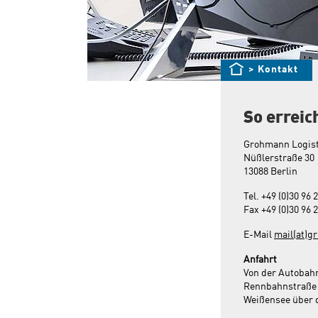
Startseite
>
Kontakt
So erreic
Grohmann Logis
Nüßlerstraße 30
13088 Berlin
Tel. +49 (0)30 96 
Fax +49 (0)30 96 
E-Mail
mail(at)g
Anfahrt
Von der Autobahn
Rennbahnstraße u
Weißensee über d