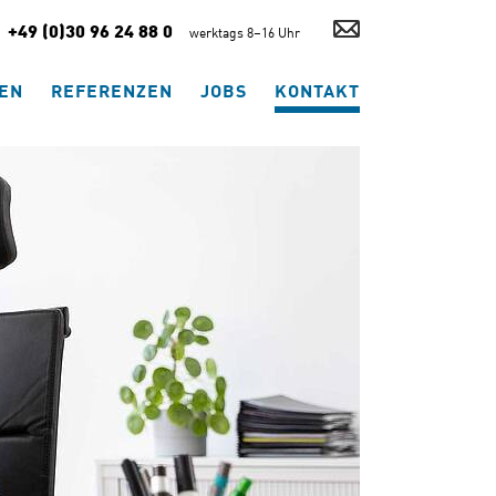
mail(at)grohmann-
+49 (0)30 96 24 88 0
werktags 8–16 Uhr
logistik.de
EN
REFERENZEN
JOBS
KONTAKT